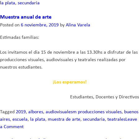
la plata
,
secundaria
Muestra anual de arte
Posted on
6 noviembre, 2019
by
Alina Varela
Estimadas familias:
Los invitamos el día 15 de noviembre a las 13.30hs a disfrutar de las
producciones visuales, audiovisuales y teatrales realizadas por
nuestros estudiantes.
¡Los esperamos!
Estudiantes, Docentes y Directivos
Tagged
2019
,
albores
,
audiovisualesm producciones visuales
,
buenos
aires
,
escuela
,
la plata
,
muestra de arte
,
secundaria
,
teatrales
Leave
a Comment
on
Muestra