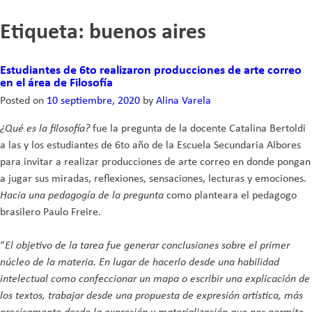
Skip
Etiqueta:
buenos aires
to
content
Estudiantes de 6to realizaron producciones de arte correo
en el área de Filosofía
Posted on
10 septiembre, 2020
by
Alina Varela
¿Qué es la filosofía?
fue la pregunta de la docente Catalina Bertoldi
a las y los estudiantes de 6to año de la Escuela Secundaria Albores
para invitar a realizar producciones de arte correo en donde pongan
a jugar sus miradas, reflexiones, sensaciones, lecturas y emociones.
Hacia una pedagogía de la pregunta
como planteara el pedagogo
brasilero Paulo Freire.
“
El objetivo de la tarea fue generar conclusiones sobre el primer
núcleo de la materia. En lugar de hacerlo desde una habilidad
intelectual como confeccionar un mapa o escribir una explicación de
los textos, trabajar desde una propuesta de expresión artística, más
precisamente desde la expresión y materialización que nos permite