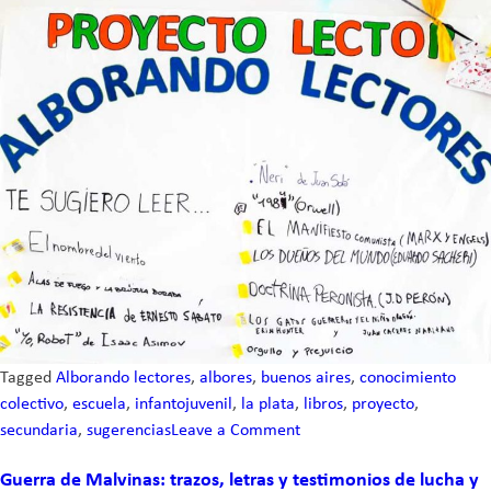
Tagged
Alborando lectores
,
albores
,
buenos aires
,
conocimiento
colectivo
,
escuela
,
infantojuvenil
,
la plata
,
libros
,
proyecto
,
secundaria
,
sugerencias
Leave a Comment
on
“Leer
Guerra de Malvinas: trazos, letras y testimonios de lucha y
es