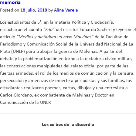
memoria
soñar
Posted on
18 julio, 2018
by
Alina Varela
de
la
Los estudiantes de 5°, en la materia Política y Ciudadanía,
mano
escucharon el cuento
“Frío”
del escritor Eduardo Sacheri y leyeron el
de
artículo
“Medios y dictadura: el caso Malvinas”
de la Facultad de
otro”
Periodismo y Comunicación Social de la Universidad Nacional de La
Plata (UNLP) para trabajar la guerra de Malvinas. A partir del
debate y la problematización en torno a la dictadura cívico-militar,
las construcciones manipuladas del relato oficial por parte de las
fuerzas armadas, el rol de los medios de comunicación y la censura,
persecución y amenazas de muerte a periodistas y sus familias, los
estudiantes realizaron poemas, cartas, dibujos y una entrevista a
Carlos Giordano, ex combatiente de Malvinas y Doctor en
Comunicación de la UNLP.
Los ceibos de la discordia