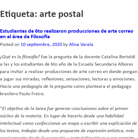
Skip
Etiqueta:
arte postal
to
content
Estudiantes de 6to realizaron producciones de arte correo
en el área de Filosofía
Posted on
10 septiembre, 2020
by
Alina Varela
¿Qué es la filosofía?
fue la pregunta de la docente Catalina Bertoldi
a las y los estudiantes de 6to año de la Escuela Secundaria Albores
para invitar a realizar producciones de arte correo en donde pongan
a jugar sus miradas, reflexiones, sensaciones, lecturas y emociones.
Hacia una pedagogía de la pregunta
como planteara el pedagogo
brasilero Paulo Freire.
“
El objetivo de la tarea fue generar conclusiones sobre el primer
núcleo de la materia. En lugar de hacerlo desde una habilidad
intelectual como confeccionar un mapa o escribir una explicación de
los textos, trabajar desde una propuesta de expresión artística, más
precisamente desde la expresión y materialización que nos permite