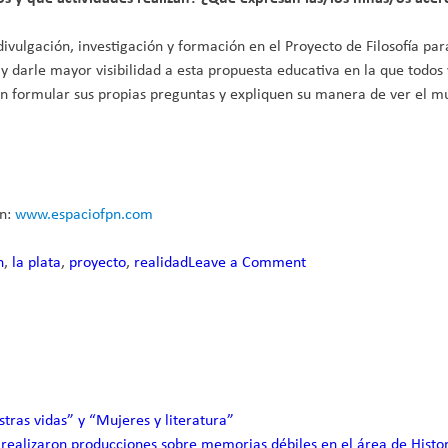
 divulgación, investigación y formación en el Proyecto de Filosofía p
y darle mayor visibilidad a esta propuesta educativa en la que todo
 formular sus propias preguntas y expliquen su manera de ver el mund
en:
www.espaciofpn.com
n
,
la plata
,
proyecto
,
realidad
Leave a Comment
on
¿La
filosofía
puede
ayudarnos
a
ser
stras vidas” y “Mujeres y literatura”
personas
 realizaron producciones sobre memorias débiles en el área de Histo