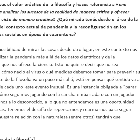
as el valor práctico de la filosofía y haces referencia a «
una
analizar los sucesos de la realidad de manera crítica y ofrecer
 vista de manera creativa
» ¿Qué mirada tenés desde el área de la
 del contexto actual de pandemia y la reconfiguración en los
los sociales en época de cuarentena?
a posibilidad de mirar las cosas desde otro lugar, en este contexto nos
lizar la pandemia más allá de los datos científicos y de la
que nos ofrece la ciencia. Esto no quiere decir que no sea
 cómo nació el virus o qué medidas debemos tomar para prevenir su
te de la filosofía va un poco más allá, está en pensar qué sentido va a
de cada uno este evento inusual. Es una instancia obligada a “parar
 cómo seguimos jugando con la cancha embarrada o con un jugador
nos a lo desconocido, a lo que no entendemos es una oportunidad
ras. Tenemos el desafío de repensarnos y rearmarnos para seguir
uestra relación con la naturaleza (entre otros) tendrán que
a de la filosofía?