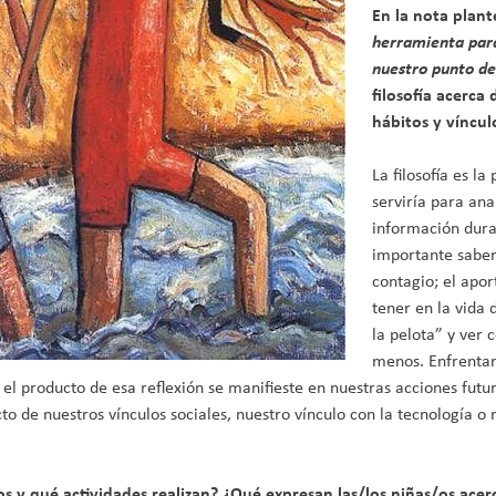
En la nota plante
herramienta para 
nuestro punto de
filosofía acerca
hábitos y víncu
La filosofía es l
serviría para ana
información dura 
importante saber
contagio; el apor
tener en la vida 
la pelota” y ver
menos. Enfrentar
 producto de esa reflexión se manifieste en nuestras acciones futu
e nuestros vínculos sociales, nuestro vínculo con la tecnología o n
os y qué actividades realizan? ¿Qué expresan las/los niñas/os acerc