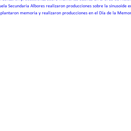
más
uela Secundaria Albores realizaron producciones sobre la sinusoide en
conscientes?
s plantaron memoria y realizaron producciones en el Día de la Memori