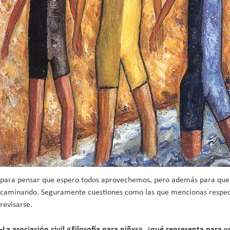
para pensar que espero todos aprovechemos, pero además para que el
caminando. Seguramente cuestiones como las que mencionas respecto d
revisarse.
-La asociación civil «Filosofía para niñxs», ¿qué representa para v