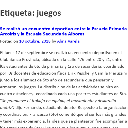
Skip
Etiqueta:
juegos
to
content
Se realizó un encuentro deportivo entre la Escuela Primaria
Arcoiris y la Escuela Secundaria Albores
Posted on
10 octubre, 2018
by
Alina Varela
El lunes 17 de septiembre se realizó un encuentro deportivo en el
Club Banco Provincia, ubicado en la calle 476 entre 20 y 21, entre
l0s estudiantes de 6to de primaria y 1ro de secundaria, coordinado
por l0s docentes de educación física Dirk Peschel y Camila Pieruzzini
junto a los alumnos de 5to año de secundaria que pensaron y
armaron los juegos. La distribución de las actividades se hizo en
cuatro estaciones, coordinada cada una por tres estudiantes de 5to.
“
Se promueve el trabajo en equipo, el movimiento y desarrollo
motriz”,
dijo Fernando, estudiante de 5to. Respecto a la organización
y coordinación, Francesco (5to) comentó que al ser los más grandes
y tener más experiencia, la idea que se plantearon fue acompañar a
l0s estudiantes de 6to y 1ro para que les guste el encuentro y se