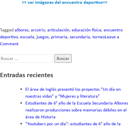
>> ver imágenes del encuentro deportivo<<
Tagged
albores
,
arcoiris
,
articulación
,
educación física
,
encuentro
deportivo
,
escuela
,
juegos
,
primaria
,
secundaria
,
torneo
Leave a
Comment
on
Se
Buscar:
realizó
un
encuentro
Entradas recientes
deportivo
entre
El área de inglés presentó los proyectos “Un día en
la
nuestras vidas” y “Mujeres y literatura”
Escuela
Estudiantes de 6° año de la Escuela Secundaria Albores
Primaria
realizaron producciones sobre memorias débiles en el
Arcoiris
área de Historia
y
“Youtubers por un día”: estudiantes de 6° año de la
la