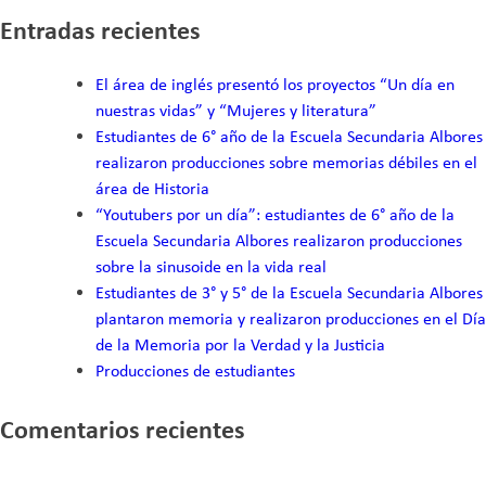
5°
Entradas recientes
y
6°
El área de inglés presentó los proyectos “Un día en
a
nuestras vidas” y “Mujeres y literatura”
la
Estudiantes de 6° año de la Escuela Secundaria Albores
Casa
realizaron producciones sobre memorias débiles en el
Ecológica
área de Historia
del
“Youtubers por un día”: estudiantes de 6° año de la
Bosque,
Escuela Secundaria Albores realizaron producciones
el
sobre la sinusoide en la vida real
primer
Estudiantes de 3° y 5° de la Escuela Secundaria Albores
edificio
plantaron memoria y realizaron producciones en el Día
público
de la Memoria por la Verdad y la Justicia
sustentable
Producciones de estudiantes
en
Argentina
Comentarios recientes