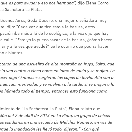
que es para ayudar y eso nos hermana”,
dijo Elena Corro,
La Sachetera La Plata.
 Buenos Aires, Goda Dodero, una mujer diseñadora muy
, dijo: ”Cada vez que tiro esto a la basura, estoy
ación iba más allá de lo ecológico, a la vez dijo que hay
a calle. ”Esto yo lo puedo sacar de la basura, ¿cómo hacer
ar y a la vez que ayude?” Se le ocurrió que podría hacer
an aislantes.
aron de una escuelita de alta montaña en Iruya, Salta, que
uela van cuatro o cinco horas en lomo de mula y se mojan. La
cer algo? Entonces surgieron las capas de lluvia. Allá van a
uerzan, meriendan y se vuelven a la tarde, si se mojan a la
a húmeda todo el tiempo, entonces esto funciona como
imiento de “La Sachetera La Plata”, Elena relató que
ión del 2 de abril de 2013 en La Plata, un grupo de chicos
os solidarios en una escuela de Melchor Romero, en vez de
que la inundación les llevó todo, dijeron:” ¿Con qué