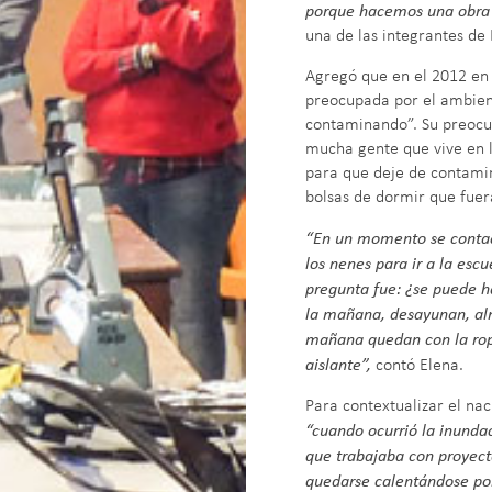
porque hacemos una obra 
una de las integrantes de 
Agregó que en el 2012 en
preocupada por el ambiente
contaminando”. Su preocup
mucha gente que vive en l
para que deje de contamin
bolsas de dormir que fuer
“En un momento se contact
los nenes para ir a la esc
pregunta fue: ¿se puede ha
la mañana, desayunan, alm
mañana quedan con la rop
aislante”,
contó Elena.
Para contextualizar el nac
“cuando ocurrió la inundac
que trabajaba con proyect
quedarse calentándose por